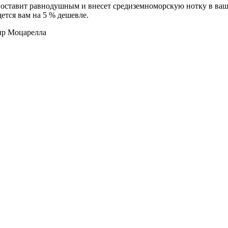
е оставит равнодушным и внесет средиземноморскую нотку в в
дется вам на 5 % дешевле.
сыр Моцарелла