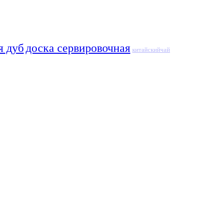
я дуб
доска сервировочная
китайскийчай