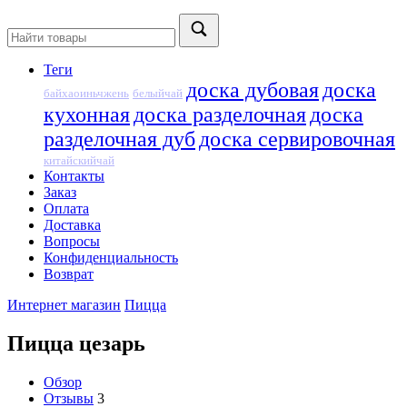
Теги
доска дубовая
доска
байхаоиньчжень
белыйчай
кухонная
доска разделочная
доска
разделочная дуб
доска сервировочная
китайскийчай
Контакты
Заказ
Оплата
Доставка
Вопросы
Конфиденциальность
Возврат
Интернет магазин
Пицца
Пицца цезарь
Обзор
Отзывы
3