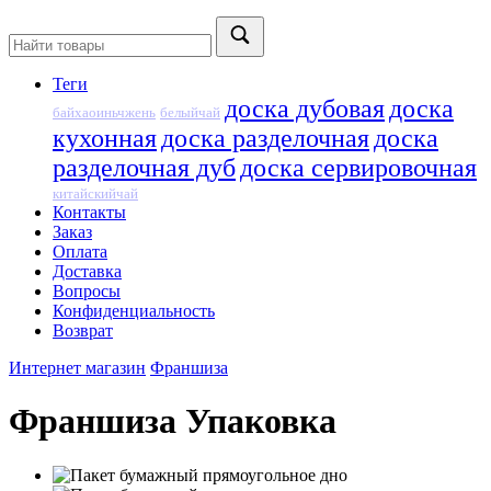
Теги
доска дубовая
доска
байхаоиньчжень
белыйчай
кухонная
доска разделочная
доска
разделочная дуб
доска сервировочная
китайскийчай
Контакты
Заказ
Оплата
Доставка
Вопросы
Конфиденциальность
Возврат
Интернет магазин
Франшиза
Франшиза Упаковка