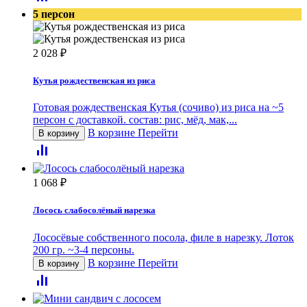
5 персон
2 028
₽
Кутья рождественская из риса
Готовая рождественская Кутья (сочиво) из риса на ~5
персон с доставкой. состав: рис, мёд, мак,...
В корзине
Перейти
В корзину
1 068
₽
Лосось слабосолёный нарезка
Лососёвые собственного посола, филе в нарезку. Лоток
200 гр. ~3-4 персоны.
В корзине
Перейти
В корзину