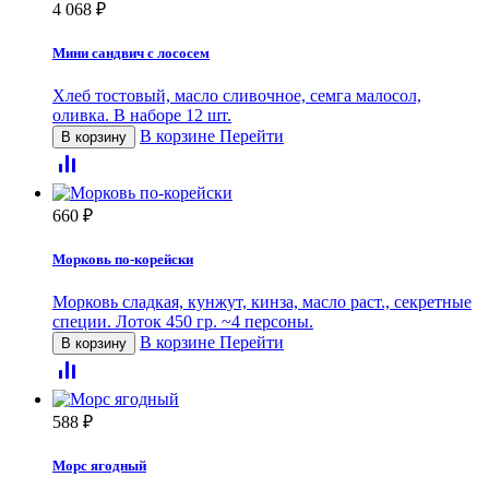
4 068
₽
Мини сандвич с лососем
Хлеб тостовый, масло сливочное, семга малосол,
оливка. В наборе 12 шт.
В корзине
Перейти
В корзину
660
₽
Морковь по-корейски
Морковь сладкая, кунжут, кинза, масло раст., секретные
специи. Лоток 450 гр. ~4 персоны.
В корзине
Перейти
В корзину
588
₽
Морс ягодный