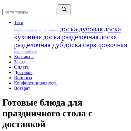
Теги
доска дубовая
доска
байхаоиньчжень
белыйчай
кухонная
доска разделочная
доска
разделочная дуб
доска сервировочная
китайскийчай
Контакты
Заказ
Оплата
Доставка
Вопросы
Конфиденциальность
Возврат
Готовые блюда для
праздничного стола с
доставкой