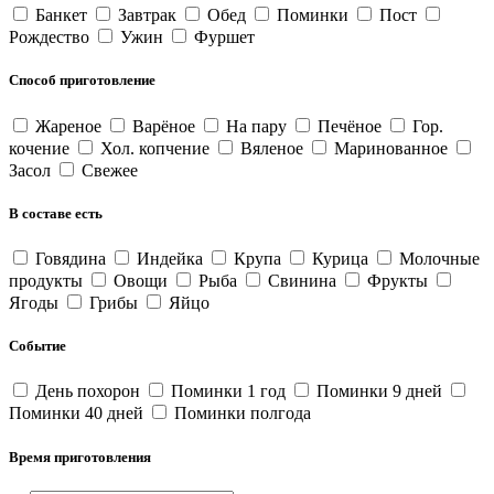
Банкет
Завтрак
Обед
Поминки
Пост
Рождество
Ужин
Фуршет
Способ приготовление
Жареное
Варёное
На пару
Печёное
Гор.
кочение
Хол. копчение
Вяленое
Маринованное
Засол
Свежее
В составе есть
Говядина
Индейка
Крупа
Курица
Молочные
продукты
Овощи
Рыба
Свинина
Фрукты
Ягоды
Грибы
Яйцо
Событие
День похорон
Поминки 1 год
Поминки 9 дней
Поминки 40 дней
Поминки полгода
Время приготовления