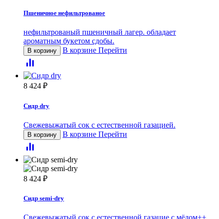
Пшеничное нефильтрованое
нефильтрованый пшеничный лагер. обладает
ароматным букетом сдобы.
В корзине
Перейти
В корзину
8 424
₽
Сидр dry
Свежевыжатый сок с естественной газацией.
В корзине
Перейти
В корзину
8 424
₽
Сидр semi-dry
Свежевыжатый сок с естественной газацие с мёдом++.