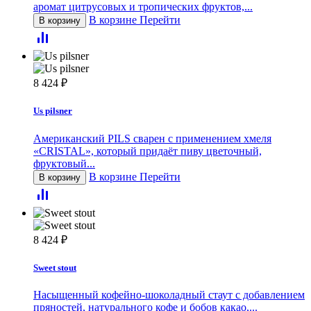
аромат цитрусовых и тропических фруктов,...
В корзине
Перейти
В корзину
8 424
₽
Us pilsner
Американский PILS сварен с применением хмеля
«CRISTAL», который придаёт пиву цветочный,
фруктовый...
В корзине
Перейти
В корзину
8 424
₽
Sweet stout
Насыщенный кофейно-шоколадный стаут с добавлением
пряностей, натурального кофе и бобов какао,...