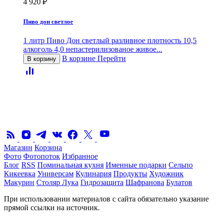
4 920
₽
Пиво дон светлое
1 литр Пиво Дон светлый разливное плотность 10,5
алкоголь 4,0 непастерилизованое живое...
В корзине
Перейти
В корзину
Магазин
Корзина
Фото
Фотопоток
Избранное
Блог
RSS
Поминальная кухня
Именные подарки
Сельпо
Кикеевка
Универсам
Кулинария
Продукты
Художник
Макурин
Столяр Лука
Гидрозащита
Шафранова
Булатов
При использовании материалов с сайта обязательно указание
прямой ссылки на источник.