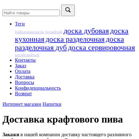
Теги
доска дубовая
доска
байхаоиньчжень
белыйчай
кухонная
доска разделочная
доска
разделочная дуб
доска сервировочная
китайскийчай
Контакты
Заказ
Оплата
Доставка
Вопросы
Конфиденциальность
Возврат
Интернет магазин
Напитки
Доставка крафтового пива
Закажи
в нашей компании доставку настоящего разливного