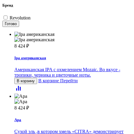
Бренд
Revolution
Готово
8 424
₽
Ipa американская
Американская IPA c охмелением Mozaic. Во вкусе -
тропики, черника и цветочные ноты.
В корзине
Перейти
В корзину
8 424
₽
Apa
Сухой эль ,в котором хмель «CITRA» демонстрирует