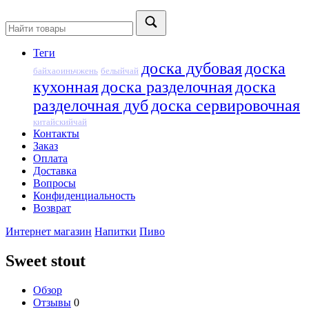
Теги
доска дубовая
доска
байхаоиньчжень
белыйчай
кухонная
доска разделочная
доска
разделочная дуб
доска сервировочная
китайскийчай
Контакты
Заказ
Оплата
Доставка
Вопросы
Конфиденциальность
Возврат
Интернет магазин
Напитки
Пиво
Sweet stout
Обзор
Отзывы
0