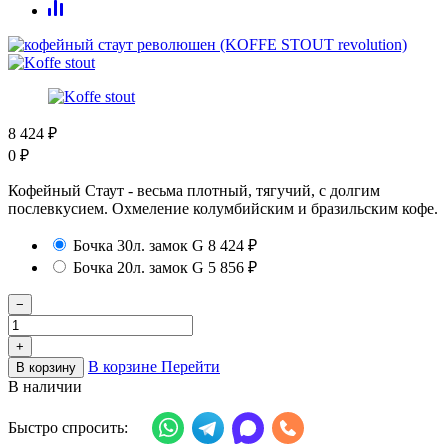
8 424
₽
0
₽
Кофейный Стаут - весьма плотный, тягучий, с долгим
послевкусием. Охмеление колумбийским и бразильским кофе.
Бочка 30л. замок G
8 424
₽
Бочка 20л. замок G
5 856
₽
−
+
В корзине
Перейти
В корзину
В наличии
Быстро спросить: