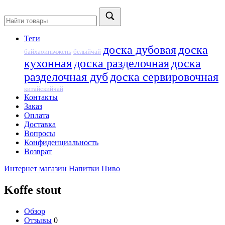
Теги
доска дубовая
доска
байхаоиньчжень
белыйчай
кухонная
доска разделочная
доска
разделочная дуб
доска сервировочная
китайскийчай
Контакты
Заказ
Оплата
Доставка
Вопросы
Конфиденциальность
Возврат
Интернет магазин
Напитки
Пиво
Koffe stout
Обзор
Отзывы
0