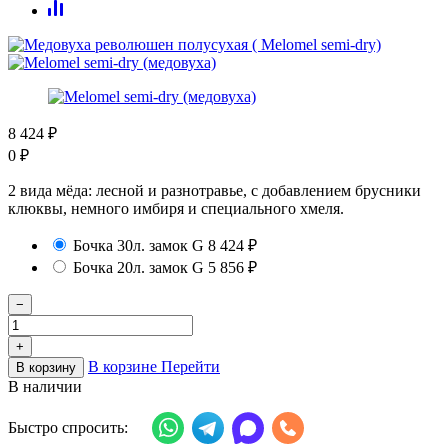
8 424
₽
0
₽
2 вида мёда: лесной и разнотравье, с добавлением брусники
клюквы, немного имбиря и специального хмеля.
Бочка 30л. замок G
8 424
₽
Бочка 20л. замок G
5 856
₽
−
+
В корзине
Перейти
В корзину
В наличии
Быстро спросить: