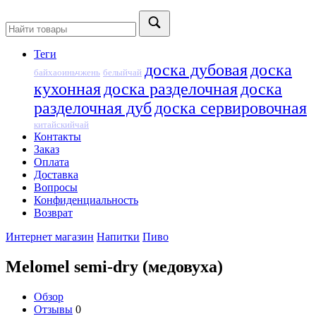
Теги
доска дубовая
доска
байхаоиньчжень
белыйчай
кухонная
доска разделочная
доска
разделочная дуб
доска сервировочная
китайскийчай
Контакты
Заказ
Оплата
Доставка
Вопросы
Конфиденциальность
Возврат
Интернет магазин
Напитки
Пиво
Melomel semi-dry (медовуха)
Обзор
Отзывы
0