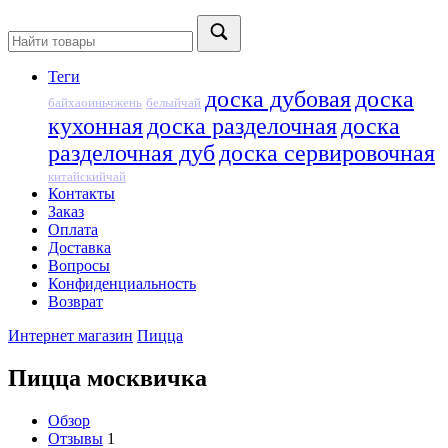
Теги
доска дубовая
доска
байхаоиньчжень
белыйчай
кухонная
доска разделочная
доска
разделочная дуб
доска сервировочная
китайскийчай
Контакты
Заказ
Оплата
Доставка
Вопросы
Конфиденциальность
Возврат
Интернет магазин
Пицца
Пицца москвичка
Обзор
Отзывы
1