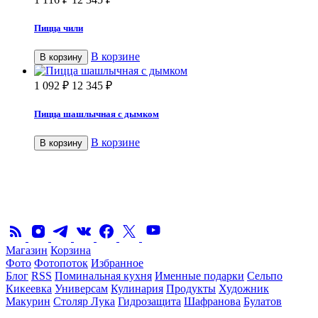
Пицца чили
В корзине
В корзину
1 092
₽
12 345
₽
Пицца шашлычная с дымком
В корзине
В корзину
Магазин
Корзина
Фото
Фотопоток
Избранное
Блог
RSS
Поминальная кухня
Именные подарки
Сельпо
Кикеевка
Универсам
Кулинария
Продукты
Художник
Макурин
Столяр Лука
Гидрозащита
Шафранова
Булатов