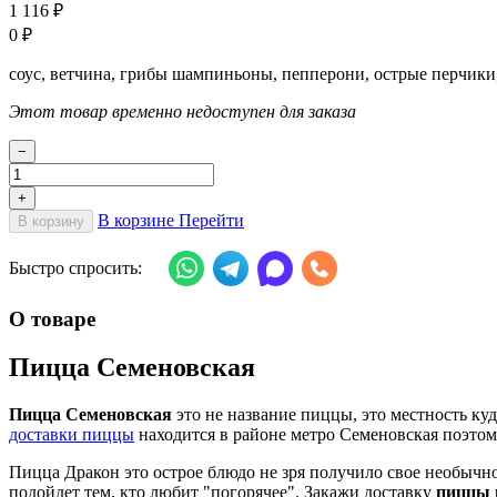
1 116
₽
0
₽
соус, ветчина, грибы шампиньоны, пепперони, острые перчики
Этот товар временно недоступен для заказа
−
+
В корзине
Перейти
В корзину
Быстро спросить:
О товаре
Пицца Семеновская
Пицца Семеновская
это не название пиццы, это местность ку
доставки пиццы
находится в районе метро Семеновская поэто
Пицца Дракон это острое блюдо не зря получило свое необычн
подойдет тем, кто любит "погорячее". Закажи доставку
пиццы 