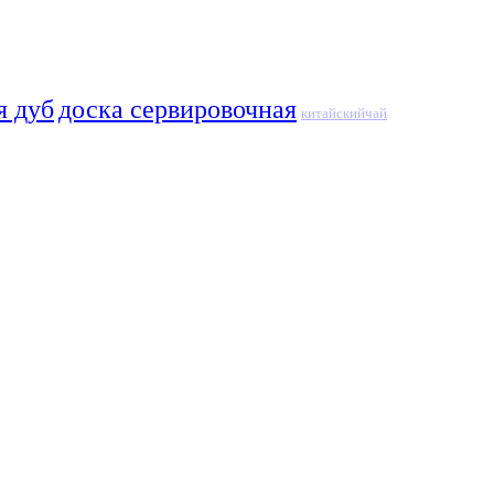
я дуб
доска сервировочная
китайскийчай