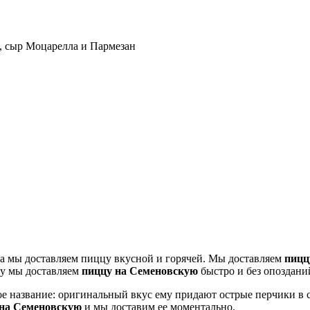
, сыр Моцарелла и Пармезан
да мы доставляем пиццу вкусной и горячей. Мы доставляем
пицц
му мы доставляем
пиццу на Семеновскую
быстро и без опоздани
ое название: оригинальный вкус ему придают острые перчики в 
на Семеновскую
и мы доставим ее моментально.