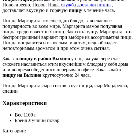
Новогиреево, Перов. Наша
служба доставки пиццы
,
доставляет вкусную и горячую
пиццу
в течение часа.
Пицца Маргарита это еще одно блюдо, завоевавшее
популярность во всем мире. Маргарита мамое популяная
пицца среди известных пицц. Заказать пуццу Маргарита, это
беспроигрышный вариант при выборе из ассортиметна пицц.
Пицца понравится и взрослым, и детям, ведь обладает
неповторимым ароматом и при этом очень сытная.
Заказав
пиццу в район Выхино
у нас, вы уже через час
сможете насладиться этим вкуснейшим блюдом у себя дома
или во время обеденного перерыва в офисе. Заказывайте
пиццу на Выхино
круглосуточно 24 часа.
Пицца Маргарита сыра состав: соус пицца, сыр Моцарелла,
специи
Характеристики
Вес
1100 г
Бренд
Лучший повар
Категории: