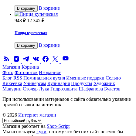
В корзине
В корзину
948
₽
12 345
₽
Пицца купеческая
В корзине
В корзину
Магазин
Корзина
Фото
Фотопоток
Избранное
Блог
RSS
Поминальная кухня
Именные подарки
Сельпо
Кикеевка
Универсам
Кулинария
Продукты
Художник
Макурин
Столяр Лука
Гидрозащита
Шафранова
Булатов
При использовании материалов с сайта обязательно указание
прямой ссылки на источник.
© 2026
Интернет магазин
Магазин работает на
Shop-Script
Мы используем
куки
, потому что без них сайт не смог бы