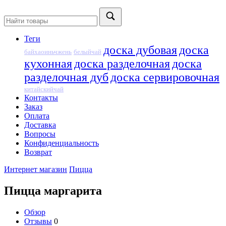
Теги
доска дубовая
доска
байхаоиньчжень
белыйчай
кухонная
доска разделочная
доска
разделочная дуб
доска сервировочная
китайскийчай
Контакты
Заказ
Оплата
Доставка
Вопросы
Конфиденциальность
Возврат
Интернет магазин
Пицца
Пицца маргарита
Обзор
Отзывы
0