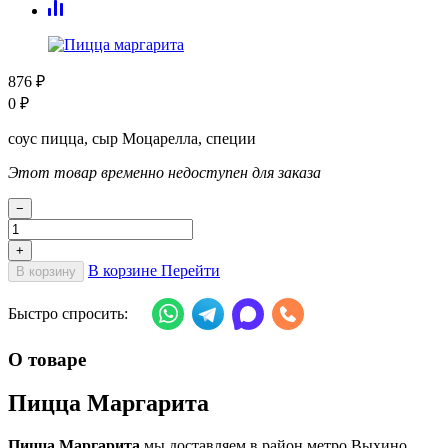
876
₽
0
₽
соус пицца, сыр Моцарелла, специи
Этот товар временно недоступен для заказа
−
+
В корзине
Перейти
В корзину
Быстро спросить:
О товаре
Пицца Маргарита
Пицца Маргарита
мы доставляем в район метро Выхино,