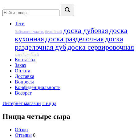
Теги
доска дубовая
доска
байхаоиньчжень
белыйчай
кухонная
доска разделочная
доска
разделочная дуб
доска сервировочная
китайскийчай
Контакты
Заказ
Оплата
Доставка
Вопросы
Конфиденциальность
Возврат
Интернет магазин
Пицца
Пицца четыре сыра
Обзор
Отзывы
0