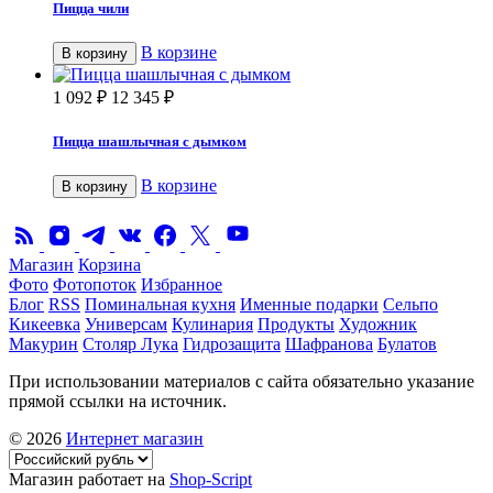
Пицца чили
В корзине
В корзину
1 092
₽
12 345
₽
Пицца шашлычная с дымком
В корзине
В корзину
Магазин
Корзина
Фото
Фотопоток
Избранное
Блог
RSS
Поминальная кухня
Именные подарки
Сельпо
Кикеевка
Универсам
Кулинария
Продукты
Художник
Макурин
Столяр Лука
Гидрозащита
Шафранова
Булатов
При использовании материалов с сайта обязательно указание
прямой ссылки на источник.
© 2026
Интернет магазин
Магазин работает на
Shop-Script