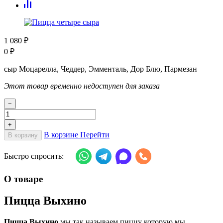
1 080
₽
0
₽
сыр Моцарелла, Чеддер, Эмменталь, Дор Блю, Пармезан
Этот товар временно недоступен для заказа
−
+
В корзине
Перейти
В корзину
Быстро спросить:
О товаре
Пицца Выхино
Пицца Выхино
мы так называем пиццу которую мы