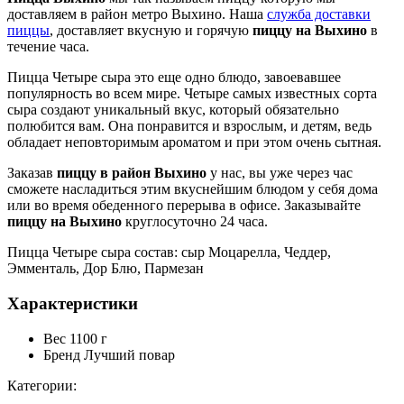
доставляем в район метро Выхино. Наша
служба доставки
пиццы
, доставляет вкусную и горячую
пиццу на Выхино
в
течение часа.
Пицца Четыре сыра это еще одно блюдо, завоевавшее
популярность во всем мире. Четыре самых известных сорта
сыра создают уникальный вкус, который обязательно
полюбится вам. Она понравится и взрослым, и детям, ведь
обладает неповторимым ароматом и при этом очень сытная.
Заказав
пиццу в район Выхино
у нас, вы уже через час
сможете насладиться этим вкуснейшим блюдом у себя дома
или во время обеденного перерыва в офисе. Заказывайте
пиццу на Выхино
круглосуточно 24 часа.
Пицца Четыре сыра состав: сыр Моцарелла, Чеддер,
Эмменталь, Дор Блю, Пармезан
Характеристики
Вес
1100 г
Бренд
Лучший повар
Категории: