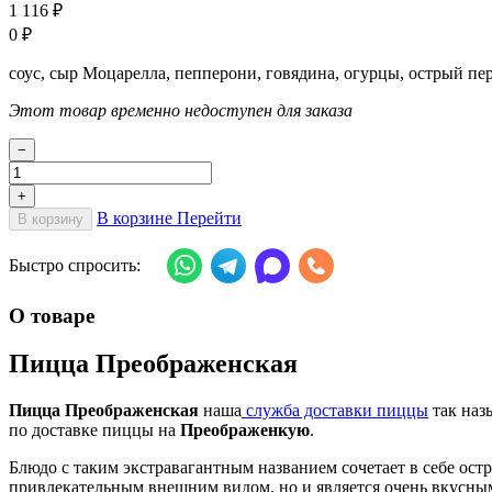
1 116
₽
0
₽
соус, сыр Моцарелла, пепперони, говядина, огурцы, острый п
Этот товар временно недоступен для заказа
−
+
В корзине
Перейти
В корзину
Быстро спросить:
О товаре
Пицца Преображенская
Пицца Преображенская
наша
служба доставки пиццы
так наз
по доставке пиццы на
Преображенкую
.
Блюдо с таким экстравагантным названием сочетает в себе ост
привлекательным внешним видом, но и является очень вкусным 