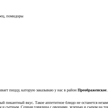
ерец, помидоры
ывает пиццу, каторую заказываю у нас в район
Преображенское
рый пикантный вкус. Такое аппетитное блюдо не останется незам
и сытным. Сочная говядина с овощами, зеленью и сыром на тонк