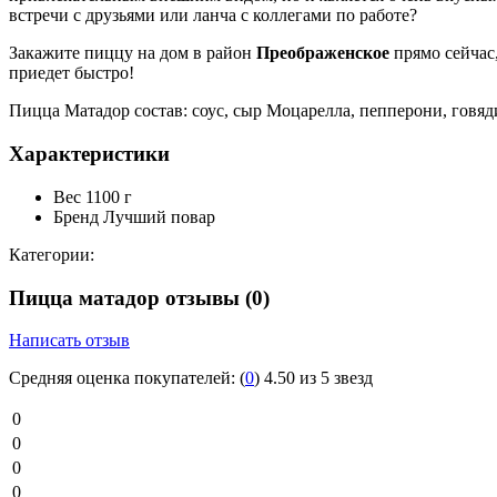
встречи с друзьями или ланча с коллегами по работе?
Закажите пиццу на дом в район
Преображенское
прямо сейчас,
приедет быстро!
Пицца Матадор состав: соус, сыр Моцарелла, пепперони, говя
Характеристики
Вес
1100 г
Бренд
Лучший повар
Категории:
Пицца матадор отзывы
(0)
Написать отзыв
Средняя оценка покупателей:
(
0
)
4.50 из 5 звезд
0
0
0
0