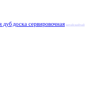
я дуб
доска сервировочная
китайскийчай