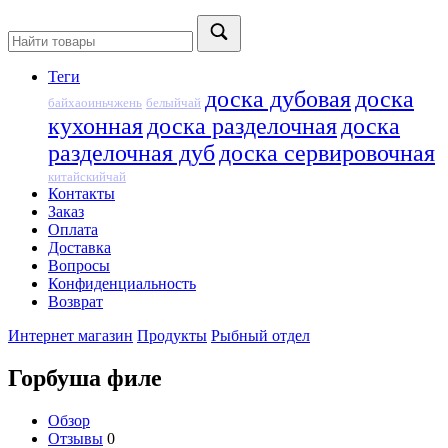
Теги
доска дубовая
доска
байхаоиньчжень
белыйчай
кухонная
доска разделочная
доска
разделочная дуб
доска сервировочная
китайскийчай
Контакты
Заказ
Оплата
Доставка
Вопросы
Конфиденциальность
Возврат
Интернет магазин
Продукты
Рыбный отдел
Горбуша филе
Обзор
Отзывы
0