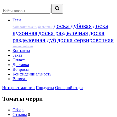
Теги
доска дубовая
доска
байхаоиньчжень
белыйчай
кухонная
доска разделочная
доска
разделочная дуб
доска сервировочная
китайскийчай
Контакты
Заказ
Оплата
Доставка
Вопросы
Конфиденциальность
Возврат
Интернет магазин
Продукты
Овощной отдел
Томаты черри
Обзор
Отзывы
0