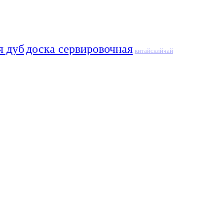
я дуб
доска сервировочная
китайскийчай