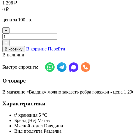
1 296
₽
0
₽
цена за 100 гр.
−
+
В корзине
Перейти
В корзину
В наличии
Быстро спросить:
О товаре
В магазине «Валдик» можно заказать ребра говяжьи - цена 1 296
Характеристики
t° хранения
5 °C
Бренд
[Не] Магаз
Мясной отдел
Говядина
Вид продукта
Разделка