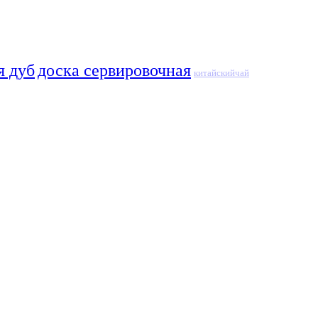
я дуб
доска сервировочная
китайскийчай