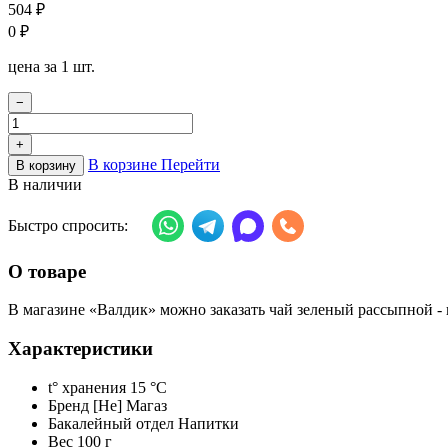
504
₽
0
₽
цена за 1 шт.
−
+
В корзине
Перейти
В корзину
В наличии
Быстро спросить:
О товаре
В магазине «Валдик» можно заказать чай зеленый рассыпной - ц
Характеристики
t° хранения
15 °C
Бренд
[Не] Магаз
Бакалейный отдел
Напитки
Вес
100 г