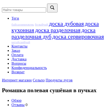
Теги
доска дубовая
доска
байхаоиньчжень
белыйчай
кухонная
доска разделочная
доска
разделочная дуб
доска сервировочная
китайскийчай
Контакты
Заказ
Оплата
Доставка
Вопросы
Конфиденциальность
Возврат
Интернет магазин
Сельпо
Продукты лугов
Ромашка полевая сушёная в пучках
Обзор
Отзывы
0