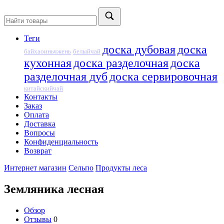
Теги
доска дубовая
доска
байхаоиньчжень
белыйчай
кухонная
доска разделочная
доска
разделочная дуб
доска сервировочная
китайскийчай
Контакты
Заказ
Оплата
Доставка
Вопросы
Конфиденциальность
Возврат
Интернет магазин
Сельпо
Продукты леса
Земляника лесная
Обзор
Отзывы
0