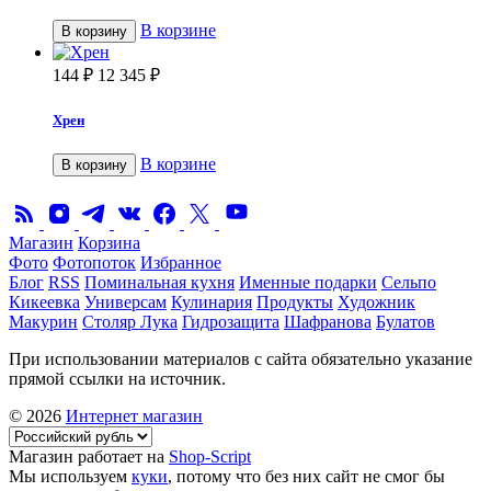
В корзине
В корзину
144
₽
12 345
₽
Хрен
В корзине
В корзину
Магазин
Корзина
Фото
Фотопоток
Избранное
Блог
RSS
Поминальная кухня
Именные подарки
Сельпо
Кикеевка
Универсам
Кулинария
Продукты
Художник
Макурин
Столяр Лука
Гидрозащита
Шафранова
Булатов
При использовании материалов с сайта обязательно указание
прямой ссылки на источник.
© 2026
Интернет магазин
Магазин работает на
Shop-Script
Мы используем
куки
, потому что без них сайт не смог бы