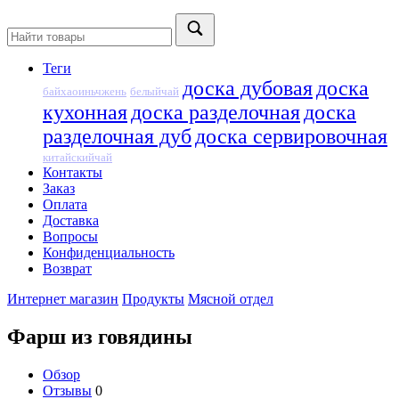
Теги
доска дубовая
доска
байхаоиньчжень
белыйчай
кухонная
доска разделочная
доска
разделочная дуб
доска сервировочная
китайскийчай
Контакты
Заказ
Оплата
Доставка
Вопросы
Конфиденциальность
Возврат
Интернет магазин
Продукты
Мясной отдел
Фарш из говядины
Обзор
Отзывы
0