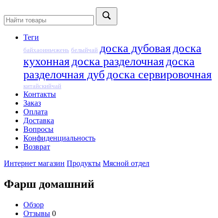
Теги
доска дубовая
доска
байхаоиньчжень
белыйчай
кухонная
доска разделочная
доска
разделочная дуб
доска сервировочная
китайскийчай
Контакты
Заказ
Оплата
Доставка
Вопросы
Конфиденциальность
Возврат
Интернет магазин
Продукты
Мясной отдел
Фарш домашний
Обзор
Отзывы
0