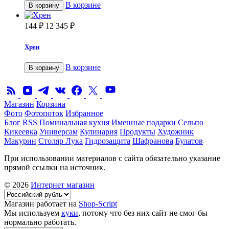
В корзине
В корзину
144
₽
12 345
₽
Хрен
В корзине
В корзину
Магазин
Корзина
Фото
Фотопоток
Избранное
Блог
RSS
Поминальная кухня
Именные подарки
Сельпо
Кикеевка
Универсам
Кулинария
Продукты
Художник
Макурин
Столяр Лука
Гидрозащита
Шафранова
Булатов
При использовании материалов с сайта обязательно указание
прямой ссылки на источник.
© 2026
Интернет магазин
Магазин работает на
Shop-Script
Мы используем
куки
, потому что без них сайт не смог бы
нормально работать.