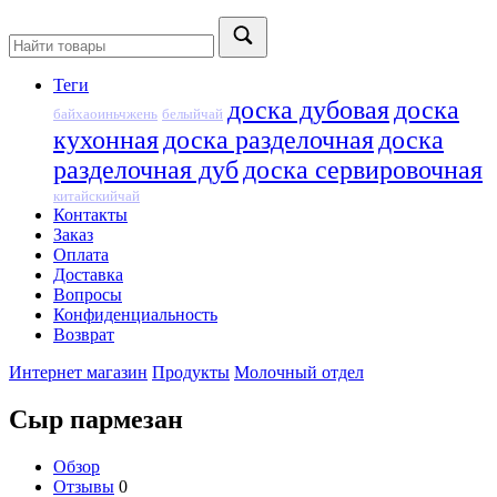
Теги
доска дубовая
доска
байхаоиньчжень
белыйчай
кухонная
доска разделочная
доска
разделочная дуб
доска сервировочная
китайскийчай
Контакты
Заказ
Оплата
Доставка
Вопросы
Конфиденциальность
Возврат
Интернет магазин
Продукты
Молочный отдел
Сыр пармезан
Обзор
Отзывы
0