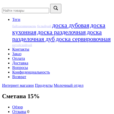
Теги
доска дубовая
доска
байхаоиньчжень
белыйчай
кухонная
доска разделочная
доска
разделочная дуб
доска сервировочная
китайскийчай
Контакты
Заказ
Оплата
Доставка
Вопросы
Конфиденциальность
Возврат
Интернет магазин
Продукты
Молочный отдел
Сметана 15%
Обзор
Отзывы
0