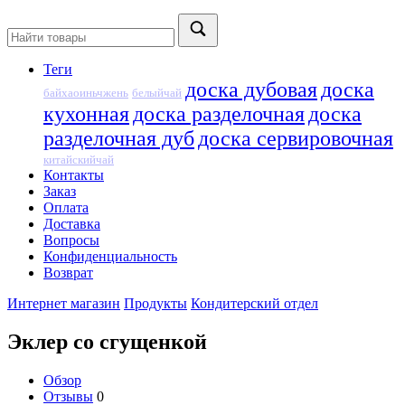
Теги
доска дубовая
доска
байхаоиньчжень
белыйчай
кухонная
доска разделочная
доска
разделочная дуб
доска сервировочная
китайскийчай
Контакты
Заказ
Оплата
Доставка
Вопросы
Конфиденциальность
Возврат
Интернет магазин
Продукты
Кондитерский отдел
Эклер со сгущенкой
Обзор
Отзывы
0