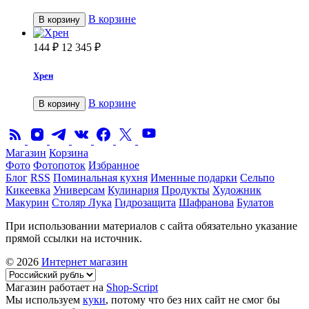
В корзине
В корзину
144
₽
12 345
₽
Хрен
В корзине
В корзину
Магазин
Корзина
Фото
Фотопоток
Избранное
Блог
RSS
Поминальная кухня
Именные подарки
Сельпо
Кикеевка
Универсам
Кулинария
Продукты
Художник
Макурин
Столяр Лука
Гидрозащита
Шафранова
Булатов
При использовании материалов с сайта обязательно указание
прямой ссылки на источник.
© 2026
Интернет магазин
Магазин работает на
Shop-Script
Мы используем
куки
, потому что без них сайт не смог бы