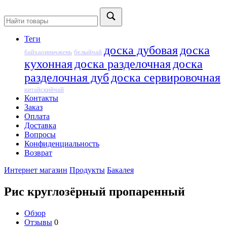
Теги
доска дубовая
доска
байхаоиньчжень
белыйчай
кухонная
доска разделочная
доска
разделочная дуб
доска сервировочная
китайскийчай
Контакты
Заказ
Оплата
Доставка
Вопросы
Конфиденциальность
Возврат
Интернет магазин
Продукты
Бакалея
Рис круглозёрный пропаренный
Обзор
Отзывы
0