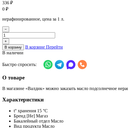
336
₽
0
₽
нерафинированное, цена за 1 л.
−
+
В корзине
Перейти
В корзину
В наличии
Быстро спросить:
О товаре
В магазине «Валдик» можно заказать масло подсолнечное нераф.
Характеристики
t° хранения
15 °C
Бренд
[Не] Магаз
Бакалейный отдел
Масло
Вид продукта
Масло