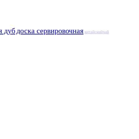
я дуб
доска сервировочная
китайскийчай