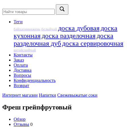
Теги
доска дубовая
доска
байхаоиньчжень
белыйчай
кухонная
доска разделочная
доска
разделочная дуб
доска сервировочная
китайскийчай
Контакты
Заказ
Оплата
Доставка
Вопросы
Конфиденциальность
Возврат
Интернет магазин
Напитки
Cвежевыжатые соки
Фреш грейпфрутовый
Обзор
Отзывы
0