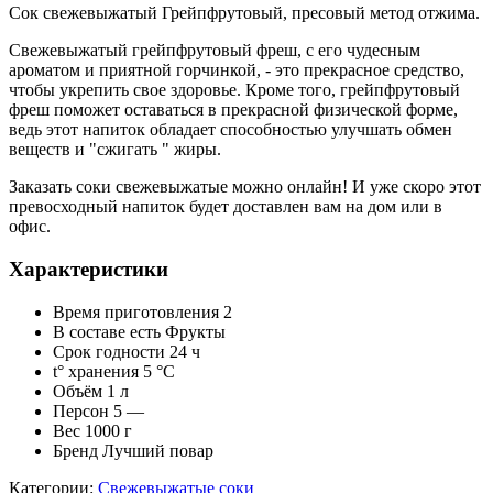
Сок свежевыжатый Грейпфрутовый, пресовый метод отжима.
Свежевыжатый грейпфрутовый фреш, с его чудесным
ароматом и приятной горчинкой, - это прекрасное средство,
чтобы укрепить свое здоровье. Кроме того, грейпфрутовый
фреш поможет оставаться в прекрасной физической форме,
ведь этот напиток обладает способностью улучшать обмен
веществ и "сжигать " жиры.
Заказать соки свежевыжатые можно онлайн! И уже скоро этот
превосходный напиток будет доставлен вам на дом или в
офис.
Характеристики
Время приготовления
2
В составе есть
Фрукты
Срок годности
24 ч
t° хранения
5 °C
Объём
1 л
Персон
5 —
Вес
1000 г
Бренд
Лучший повар
Категории:
Cвежевыжатые соки