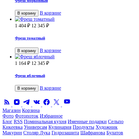
Фреш морковный
В корзине
В корзину
1 404
₽
12 345
₽
Фреш томатный
В корзине
В корзину
1 164
₽
12 345
₽
Фреш яблочный
В корзине
В корзину
Магазин
Корзина
Фото
Фотопоток
Избранное
Блог
RSS
Поминальная кухня
Именные подарки
Сельпо
Кикеевка
Универсам
Кулинария
Продукты
Художник
Макурин
Столяр Лука
Гидрозащита
Шафранова
Булатов