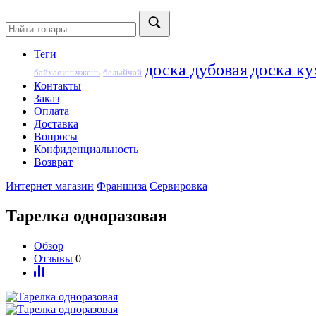
Теги
доска дубовая
доска ку
байхаоиньчжень
белыйчай
Контакты
Заказ
Оплата
Доставка
Вопросы
Конфиденциальность
Возврат
Интернет магазин
Франшиза
Сервировка
Тарелка одноразовая
Обзор
Отзывы
0