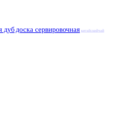
я дуб
доска сервировочная
китайскийчай