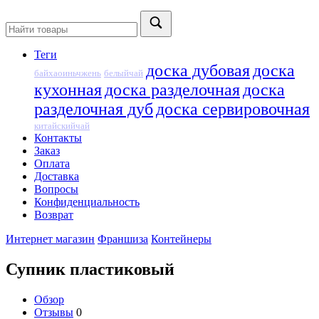
Теги
доска дубовая
доска
байхаоиньчжень
белыйчай
кухонная
доска разделочная
доска
разделочная дуб
доска сервировочная
китайскийчай
Контакты
Заказ
Оплата
Доставка
Вопросы
Конфиденциальность
Возврат
Интернет магазин
Франшиза
Контейнеры
Супник пластиковый
Обзор
Отзывы
0