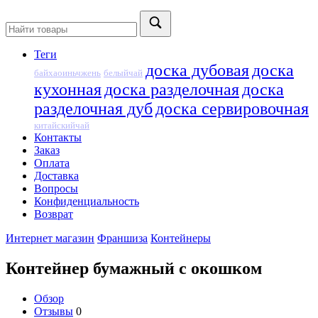
Теги
доска дубовая
доска
байхаоиньчжень
белыйчай
кухонная
доска разделочная
доска
разделочная дуб
доска сервировочная
китайскийчай
Контакты
Заказ
Оплата
Доставка
Вопросы
Конфиденциальность
Возврат
Интернет магазин
Франшиза
Контейнеры
Контейнер бумажный с окошком
Обзор
Отзывы
0