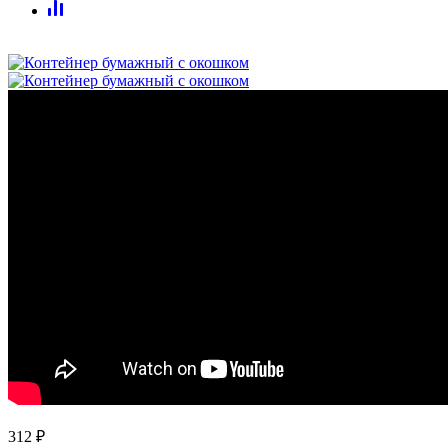
312
₽