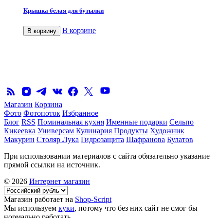
Крышка белая для бутылки
В корзине
В корзину
Магазин
Корзина
Фото
Фотопоток
Избранное
Блог
RSS
Поминальная кухня
Именные подарки
Сельпо
Кикеевка
Универсам
Кулинария
Продукты
Художник
Макурин
Столяр Лука
Гидрозащита
Шафранова
Булатов
При использовании материалов с сайта обязательно указание
прямой ссылки на источник.
© 2026
Интернет магазин
Магазин работает на
Shop-Script
Мы используем
куки
, потому что без них сайт не смог бы
нормально работать.