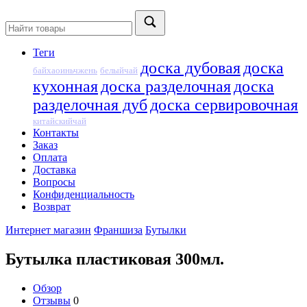
Теги
доска дубовая
доска
байхаоиньчжень
белыйчай
кухонная
доска разделочная
доска
разделочная дуб
доска сервировочная
китайскийчай
Контакты
Заказ
Оплата
Доставка
Вопросы
Конфиденциальность
Возврат
Интернет магазин
Франшиза
Бутылки
Бутылка пластиковая 300мл.
Обзор
Отзывы
0